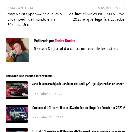
MÁS ANTIGUA
MÁS RECIENTE
Max Verstappen 🏎️ es el nuevo
Así luce el nuevo NISSAN VERSA
bi campeón del mundo en la
2023 🔥 que llegaría a Ecuador
Fórmula Uno
Publicado por
Carlos Ruales
Revista Digital al día de las noticias de los autos.
Entradas Que Pueden Interesarte
Renault Sandero deja de venderse en Brasil ✔️ - ¿Qué pasará en Ecuador?
October 10, 2022
!Confirmado! El nuevo Renault Kwid eléctrico llegaría a Ecuador en 2023 ⚡
October 06, 2022
¡Filtrado! Nuevo Renault Stepway 2023 presenta sus primeras imágenes en