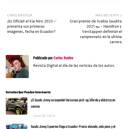
MÁS ANTIGUA
MÁS RECIENTE
¡Es Oficial! el Kia Niro 2023 ✅
Gran premio de Arabia Saudita
presenta sus primeras
2021 🏎️ - Hamilton y
imágenes, fecha en Ecuador?
Verstappen definirán el
campeonato en la ultima
carrera
Publicado por
Carlos Ruales
Revista Digital al día de las noticias de los autos.
Entradas Que Pueden Interesarte
¡El Suzuki Jimny se expande! Versiones pick-up, híbrida y eléctrica en
camino
June 30, 2024
Suzuki Jimny 5 puertas llega a Ecuador: Precio elevado, más peso y el