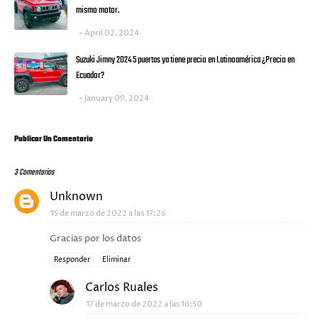
mismo motor.
April 02, 2024
Suzuki Jimny 2024 5 puertas ya tiene precio en Latinoamérica ¿Precio en
Ecuador?
January 09, 2024
Publicar Un Comentario
3 Comentarios
Unknown
15 de marzo de 2022 a las 17:26
Gracias por los datos
Responder
Eliminar
Carlos Ruales
17 de marzo de 2022 a las 16:50